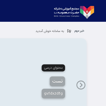
خبر مهم
به سامانه خوش آمدید
محتوای درسی
تست
بعدی
gvfdxzdfg